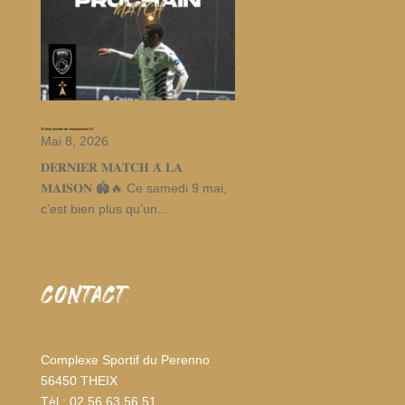
25 ème journée de championnat N3
Mai 8, 2026
𝐃𝐄𝐑𝐍𝐈𝐄𝐑 𝐌𝐀𝐓𝐂𝐇 𝐀̀ 𝐋𝐀
𝐌𝐀𝐈𝐒𝐎𝐍 🏟️🔥 Ce samedi 9 mai,
c’est bien plus qu’un...
CONTACT
Complexe Sportif du Perenno
56450 THEIX
Tèl : 02 56 63 56 51