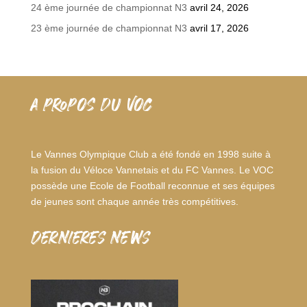
24 ème journée de championnat N3
avril 24, 2026
23 ème journée de championnat N3
avril 17, 2026
A PROPOS DU VOC
Le Vannes Olympique Club a été fondé en 1998 suite à
la fusion du Véloce Vannetais et du FC Vannes. Le VOC
possède une Ecole de Football reconnue et ses équipes
de jeunes sont chaque année très compétitives.
dernieres news