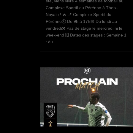
été, viens vivre 4 semaines de football au
Complexe Sportif du Pérénno à Theix-
Noyalo ! 🔥 📍 Complexe Sportif du
Pérénno🕘 De 9h à 17h📅 Du lundi au
vendredi❌ Pas de stage le mercredi ni le
week-end 🗓️ Dates des stages : Semaine 1
: du...