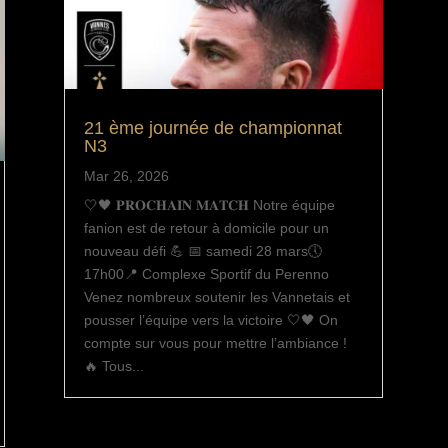
21 ème journée de championnat
N3
Mar 26, 2026
🤍🖤 𝐏𝐑𝐎𝐂𝐇𝐀𝐈𝐍 𝐌𝐀𝐓𝐂𝐇 Notre équipe
fanion est de retour à domicile pour un
nouveau défi 💪 📅 samedi 28 mars🕔
17h00📍 Complexe Sportif du Perenno
Venez nombreux soutenir les Vannetais et
pousser l’équipe vers la victoire 🤍🖤 On
compte sur vous pour mettre l’ambiance !
🔥 Tous...