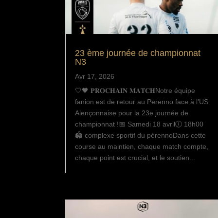
23 ème journée de championnat
N3
Avr 17, 2026
🤍🖤 𝐏𝐑𝐎𝐂𝐇𝐀𝐈𝐍 𝐌𝐀𝐓𝐂𝐇Notre équipe
fanion est de retour au Perenno face à l’US
Alençonnaise pour la 23e journée de
championnat !📅 Samedi 18 avril🕕 18h00
🏟 complexe sportif du pérennoDans cette
course au maintien, chaque match compte,
chaque point est crucial, et le soutien...