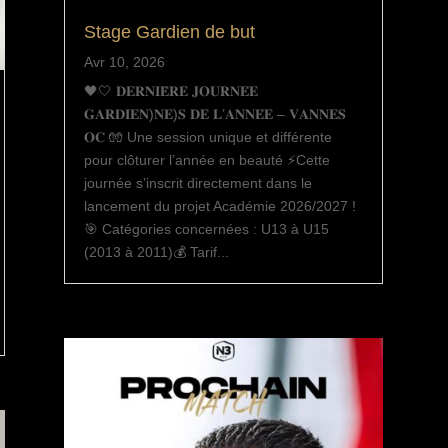
Stage Gardien de but
Avr 10, 2026
🖤🤍 𝐃𝐄𝐑𝐍𝐈𝐄̀𝐑𝐄 𝐉𝐎𝐔𝐑𝐍𝐄́𝐄
𝐆𝐀𝐑𝐃𝐈𝐄𝐍)𝐍𝐄)𝐒 𝐃𝐄 𝐋’𝐀𝐍𝐍𝐄́𝐄 – 𝐕𝐀𝐍𝐍𝐄𝐒
𝐎𝐂 🧤 Une session unique et différente
pour clôturer l’année en beauté ⚡Cette
journée s’inscrit directement dans le
lancement du projet Académie 2026/2027 !
🎯 Catégories concernées : U13 à U15
(2013 à 2011)💰 Tarif...