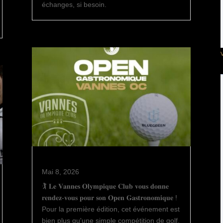
échanges, si besoin.
V
Mai 8, 2026
🏌️ 𝐋𝐞 𝐕𝐚𝐧𝐧𝐞𝐬 𝐎𝐥𝐲𝐦𝐩𝐢𝐪𝐮𝐞 𝐂𝐥𝐮𝐛 𝐯𝐨𝐮𝐬 𝐝𝐨𝐧𝐧𝐞
𝐫𝐞𝐧𝐝𝐞𝐳-𝐯𝐨𝐮𝐬 𝐩𝐨𝐮𝐫 𝐬𝐨𝐧 𝐎𝐩𝐞𝐧 𝐆𝐚𝐬𝐭𝐫𝐨𝐧𝐨𝐦𝐢𝐪𝐮𝐞 !
Pour la première édition, cet événement est
bien plus qu'une simple compétition de golf.