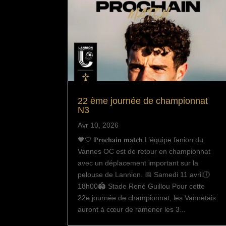
22 ème journée de championnat
N3
Avr 10, 2026
🖤🤍 𝐏𝐫𝐨𝐜𝐡𝐚𝐢𝐧 𝐦𝐚𝐭𝐜𝐡 L’équipe fanion du
Vannes OC est de retour en championnat
avec un déplacement important sur la
pelouse de Lannion. 📅 Samedi 11 avril🕕
18h00🏟 Stade René Guillou Pour cette
22e journée de championnat, les Vannetais
auront à cœur de ramener les 3...