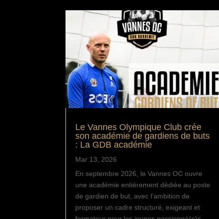
Le Vannes Olympique Club crée
son académie de gardiens de buts
: La GDB académie
Mar 13, 2026
En septembre 2026, le Vannes OC ouvre
une académie entièrement dédiée au poste
de gardien de but, avec l’ambition de
proposer un cadre structuré, exigeant et
formateur pour les jeunes passionné(e)s.