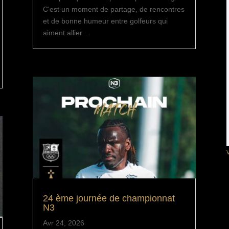
C'est un moment de partage, de rencontres
et de bonne humeur entre golfeurs qui
aiment allier...
V
24 ème journée de championnat
N3
Avr 24, 2026