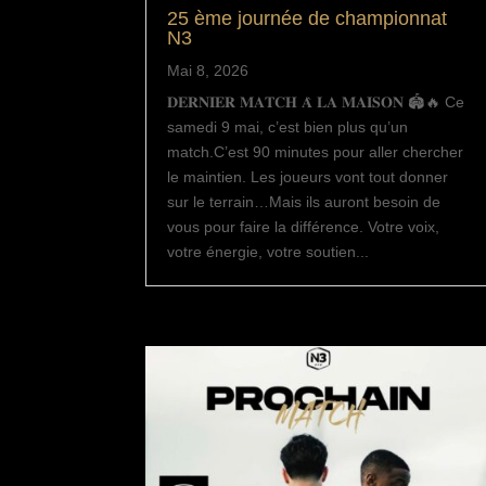
25 ème journée de championnat
N3
Mai 8, 2026
𝐃𝐄𝐑𝐍𝐈𝐄𝐑 𝐌𝐀𝐓𝐂𝐇 𝐀̀ 𝐋𝐀 𝐌𝐀𝐈𝐒𝐎𝐍 🏟️🔥 Ce
samedi 9 mai, c’est bien plus qu’un
match.C’est 90 minutes pour aller chercher
le maintien. Les joueurs vont tout donner
sur le terrain…Mais ils auront besoin de
vous pour faire la différence. Votre voix,
votre énergie, votre soutien...