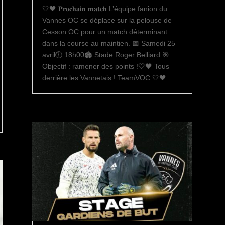
🤍🖤 𝐏𝐫𝐨𝐜𝐡𝐚𝐢𝐧 𝐦𝐚𝐭𝐜𝐡 L’équipe fanion du
Vannes OC se déplace sur la pelouse de
Cesson OC pour un match déterminant
dans la course au maintien. 📅 Samedi 25
avril🕕 18h00🏟️ Stade Roger Belliard 🎯
Objectif : ramener des points !🤍🖤 Tous
derrière les Vannetais ! TeamVOC 🤍🖤...