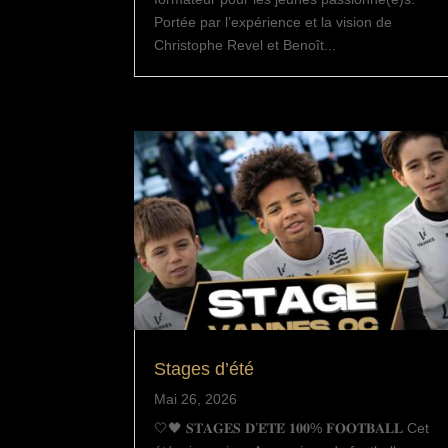
Portée par l’expérience et la vision de
Christophe Revel et Benoît...
Stages d’été
Mai 26, 2026
🤍🖤 𝐒𝐓𝐀𝐆𝐄𝐒 𝐃’𝐄́𝐓𝐄́ 𝟏𝟎𝟎% 𝐅𝐎𝐎𝐓𝐁𝐀𝐋𝐋 Cet