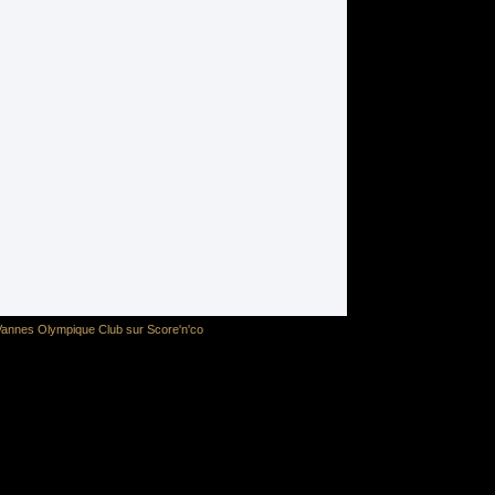
annes Olympique Club sur Score'n'co
[instagram-feed]