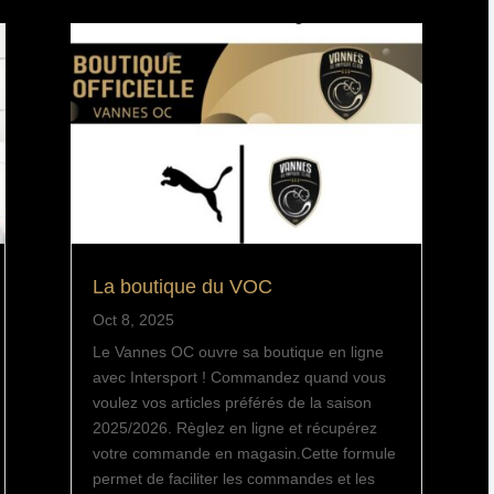
La boutique du VOC
Oct 8, 2025
Le Vannes OC ouvre sa boutique en ligne
avec Intersport ! Commandez quand vous
voulez vos articles préférés de la saison
2025/2026. Règlez en ligne et récupérez
votre commande en magasin.Cette formule
permet de faciliter les commandes et les