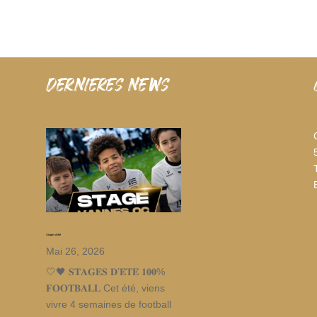
dernieres news
Stages d’été
Mai 26, 2026
🤍🖤 𝐒𝐓𝐀𝐆𝐄𝐒 𝐃’𝐄́𝐓𝐄́ 𝟏𝟎𝟎%
𝐅𝐎𝐎𝐓𝐁𝐀𝐋𝐋 Cet été, viens
vivre 4 semaines de football