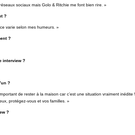
éseaux sociaux mais Golo & Ritchie me font bien rire. »
nt ?
auce varie selon mes humeurs. »
ment ?
e interview ?
’un ?
s important de rester à la maison car c’est une situation vraiment inédite 
ux, protégez-vous et vos familles. »
iew ?