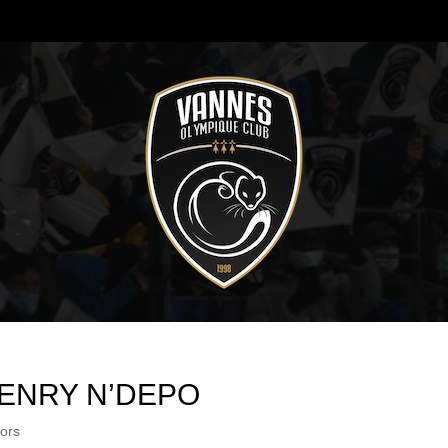
ENRY N’DEPO
ors