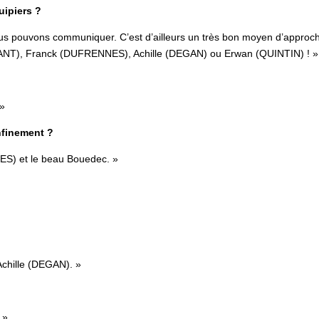
uipiers ?
s pouvons communiquer. C’est d’ailleurs un très bon moyen d’approc
NT), Franck (DUFRENNES), Achille (DEGAN) ou Erwan (QUINTIN) ! »
 »
onfinement ?
ES) et le beau Bouedec. »
Achille (DEGAN). »
 »