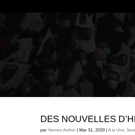
DES NOUVELLES D’H
par
Vannes Author
|
Mar 31, 2020
|
A la Une
,
Seni