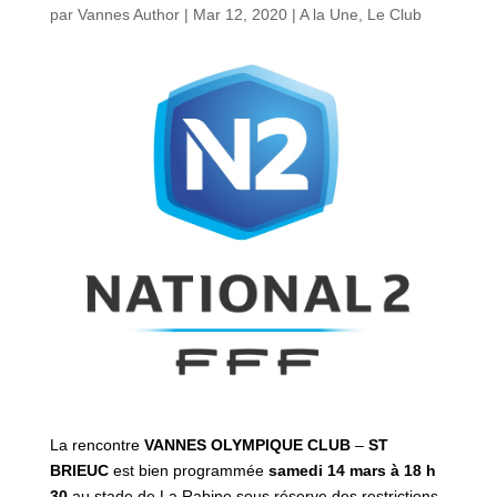
par
Vannes Author
|
Mar 12, 2020
|
A la Une
,
Le Club
La rencontre
VANNES OLYMPIQUE CLUB
–
ST
BRIEUC
est bien programmée
samedi 14 mars à 18
h
30
au stade de La Rabine sous réserve des restrictions