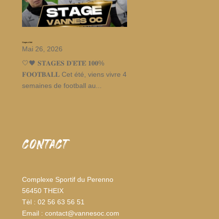
Stages d’été
Mai 26, 2026
🤍🖤 𝐒𝐓𝐀𝐆𝐄𝐒 𝐃’𝐄́𝐓𝐄́ 𝟏𝟎𝟎%
𝐅𝐎𝐎𝐓𝐁𝐀𝐋𝐋 Cet été, viens vivre 4
semaines de football au...
CONTACT
Complexe Sportif du Perenno
56450 THEIX
Tèl : 02 56 63 56 51
Email : contact@vannesoc.com