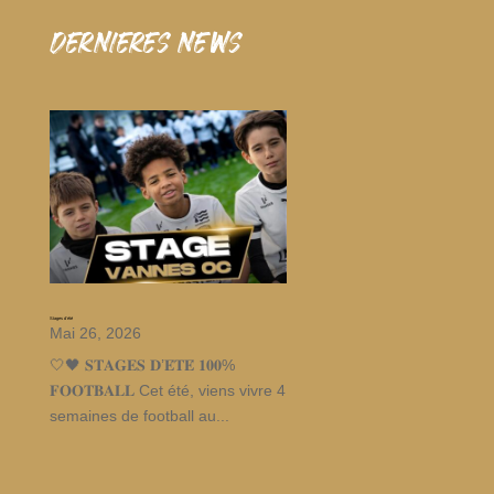
dernieres news
Stages d’été
Mai 26, 2026
🤍🖤 𝐒𝐓𝐀𝐆𝐄𝐒 𝐃’𝐄́𝐓𝐄́ 𝟏𝟎𝟎%
𝐅𝐎𝐎𝐓𝐁𝐀𝐋𝐋 Cet été, viens vivre 4
semaines de football au...