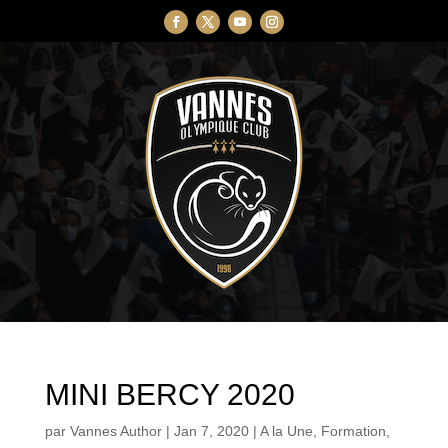
MINI BERCY 2020
par
Vannes Author
|
Jan 7, 2020
|
A la Une
,
Formation
,