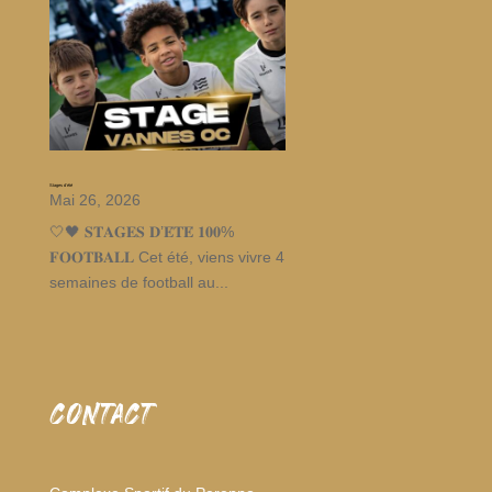
Stages d’été
Mai 26, 2026
🤍🖤 𝐒𝐓𝐀𝐆𝐄𝐒 𝐃’𝐄́𝐓𝐄́ 𝟏𝟎𝟎%
𝐅𝐎𝐎𝐓𝐁𝐀𝐋𝐋 Cet été, viens vivre 4
semaines de football au...
CONTACT