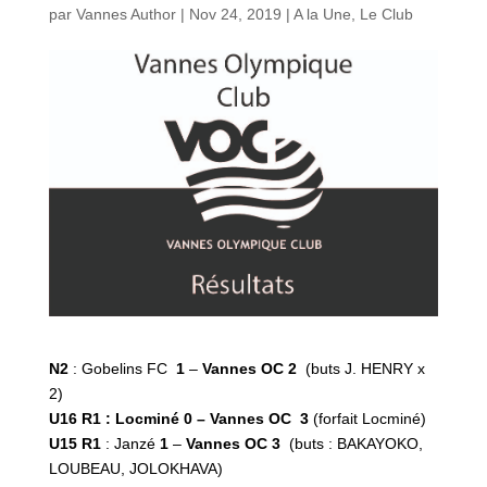
par
Vannes Author
|
Nov 24, 2019
|
A la Une
,
Le Club
N2
: Gobelins FC
1
–
Vannes OC 2
(buts J. HENRY x
2)
U16 R1 : Locminé 0 – Vannes OC 3
(forfait Locminé)
U15 R1
: Janzé
1
–
Vannes OC 3
(buts : BAKAYOKO,
LOUBEAU, JOLOKHAVA)