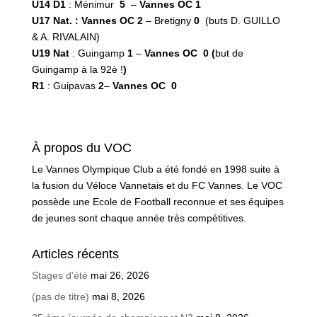
U14
D1
: Ménimur
5
–
Vannes OC 1
U17 Nat. : Vannes OC
2
– Bretigny
0
(buts D. GUILLO
& A. RIVALAIN)
U19 Nat
: Guingamp
1
–
Vannes OC 0 (
but de
Guingamp à la 92è !
)
R1
: Guipavas
2
–
Vannes OC 0
À propos du VOC
Le Vannes Olympique Club a été fondé en 1998 suite à
la fusion du Véloce Vannetais et du FC Vannes. Le VOC
possède une Ecole de Football reconnue et ses équipes
de jeunes sont chaque année très compétitives.
Articles récents
Stages d’été
mai 26, 2026
(pas de titre)
mai 8, 2026