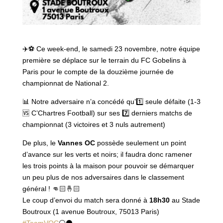
✈️
⚽️
Ce week-end, le samedi 23 novembre, notre équipe
première se déplace sur le terrain du FC Gobelins à
Paris pour le compte de la douzième journée de
championnat de National 2.
📊
Notre adversaire n’a concédé qu’
1️⃣
seule défaite (1-3
🆚
C’Chartres Football) sur ses
7️⃣
derniers matchs de
championnat (3 victoires et 3 nuls autrement)
De plus, le
Vannes OC
possède seulement un point
d’avance sur les verts et noirs; il faudra donc ramener
les trois points à la maison pour pouvoir se démarquer
un peu plus de nos adversaires dans le classement
général !
👊🏻
🤞🏻
Le coup d’envoi du match sera donné à
18h30
au Stade
Boutroux (1 avenue Boutroux, 75013 Paris)