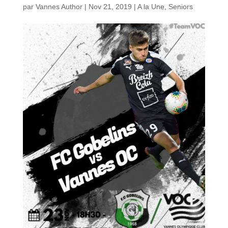
par
Vannes Author
|
Nov 21, 2019
|
A la Une
,
Seniors