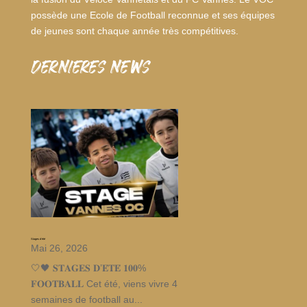
possède une Ecole de Football reconnue et ses équipes
de jeunes sont chaque année très compétitives.
dernieres news
Stages d’été
Mai 26, 2026
🤍🖤 𝐒𝐓𝐀𝐆𝐄𝐒 𝐃’𝐄́𝐓𝐄́ 𝟏𝟎𝟎%
𝐅𝐎𝐎𝐓𝐁𝐀𝐋𝐋 Cet été, viens vivre 4
semaines de football au...