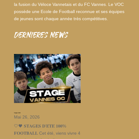
la fusion du Véloce Vannetais et du FC Vannes. Le VOC
possède une Ecole de Football reconnue et ses équipes
de jeunes sont chaque année très compétitives.
dernieres news
Stages d’été
Mai 26, 2026
🤍🖤 𝐒𝐓𝐀𝐆𝐄𝐒 𝐃’𝐄́𝐓𝐄́ 𝟏𝟎𝟎%
𝐅𝐎𝐎𝐓𝐁𝐀𝐋𝐋 Cet été, viens vivre 4