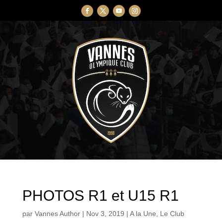
PHOTOS R1 et U15 R1
par
Vannes Author
|
Nov 3, 2019
|
A la Une
,
Le Club