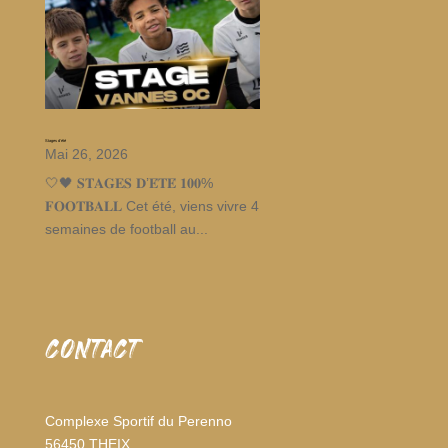
Stages d’été
Mai 26, 2026
🤍🖤 𝐒𝐓𝐀𝐆𝐄𝐒 𝐃’𝐄́𝐓𝐄́ 𝟏𝟎𝟎%
𝐅𝐎𝐎𝐓𝐁𝐀𝐋𝐋 Cet été, viens vivre 4
semaines de football au...
CONTACT
Complexe Sportif du Perenno
56450 THEIX