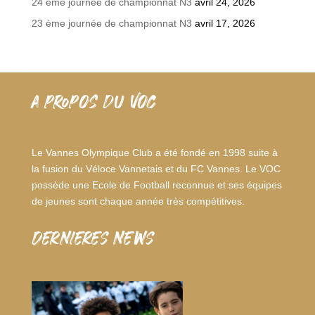
24 ème journée de championnat N3
avril 24, 2026
23 ème journée de championnat N3
avril 17, 2026
A PROPOS DU VOC
Le Vannes Olympique Club a été fondé en 1998 suite à
la fusion du Véloce Vannetais et du FC Vannes. Le VOC
possède une Ecole de Football reconnue et ses équipes
de jeunes sont chaque année très compétitives.
dernieres news