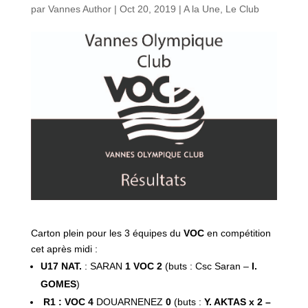
par
Vannes Author
|
Oct 20, 2019
|
A la Une
,
Le Club
Carton plein pour les 3 équipes du
VOC
en compétition
cet après midi :
U17 NAT.
: SARAN
1
VOC 2
(buts : Csc Saran –
I.
GOMES
)
R1 : VOC 4
DOUARNENEZ
0
(buts :
Y. AKTAS x 2 –