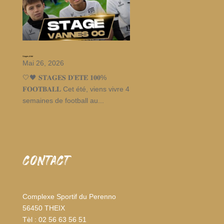
Stages d’été
Mai 26, 2026
🤍🖤 𝐒𝐓𝐀𝐆𝐄𝐒 𝐃’𝐄́𝐓𝐄́ 𝟏𝟎𝟎%
𝐅𝐎𝐎𝐓𝐁𝐀𝐋𝐋 Cet été, viens vivre 4
semaines de football au...
CONTACT
Complexe Sportif du Perenno
56450 THEIX
Tèl : 02 56 63 56 51