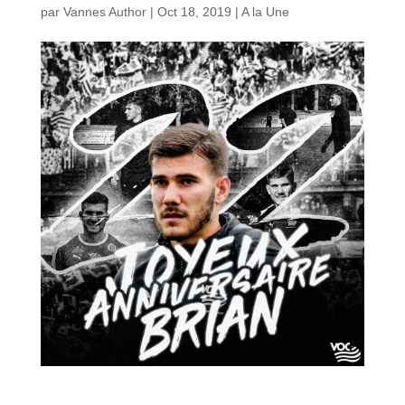
par
Vannes Author
|
Oct 18, 2019
|
A la Une