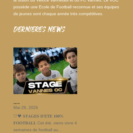
possède une Ecole de Football reconnue et ses équipes
de jeunes sont chaque année très compétitives.
dernieres news
Stages d’été
Mai 26, 2026
🤍🖤 𝐒𝐓𝐀𝐆𝐄𝐒 𝐃’𝐄́𝐓𝐄́ 𝟏𝟎𝟎%
𝐅𝐎𝐎𝐓𝐁𝐀𝐋𝐋 Cet été, viens vivre 4
semaines de football au...