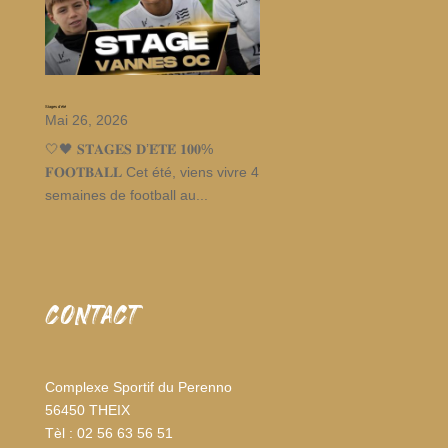
Stages d’été
Mai 26, 2026
🤍🖤 𝐒𝐓𝐀𝐆𝐄𝐒 𝐃’𝐄́𝐓𝐄́ 𝟏𝟎𝟎%
𝐅𝐎𝐎𝐓𝐁𝐀𝐋𝐋 Cet été, viens vivre 4
semaines de football au...
CONTACT
Complexe Sportif du Perenno
56450 THEIX
Tèl : 02 56 63 56 51