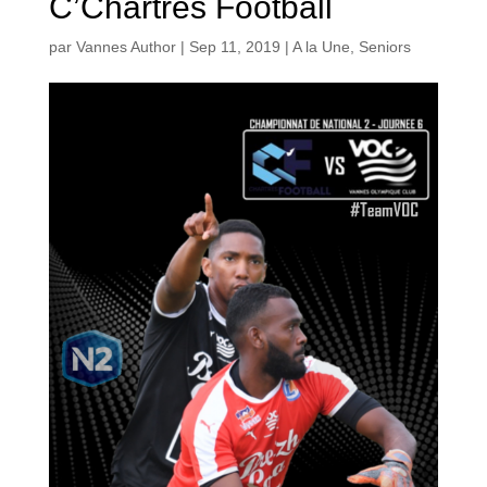
C’Chartres Football
par
Vannes Author
|
Sep 11, 2019
|
A la Une
,
Seniors