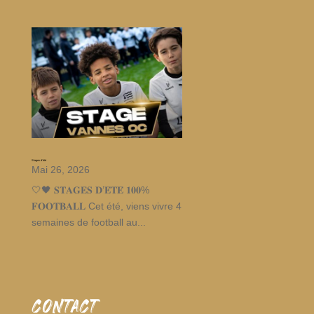
Stages d’été
Mai 26, 2026
🤍🖤 𝐒𝐓𝐀𝐆𝐄𝐒 𝐃’𝐄́𝐓𝐄́ 𝟏𝟎𝟎%
𝐅𝐎𝐎𝐓𝐁𝐀𝐋𝐋 Cet été, viens vivre 4
semaines de football au...
CONTACT