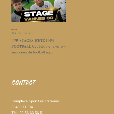
Stages d’été
Mai 26, 2026
🤍🖤 𝐒𝐓𝐀𝐆𝐄𝐒 𝐃’𝐄́𝐓𝐄́ 𝟏𝟎𝟎%
𝐅𝐎𝐎𝐓𝐁𝐀𝐋𝐋 Cet été, viens vivre 4
semaines de football au...
CONTACT
Complexe Sportif du Perenno
56450 THEIX
Tèl : 02 56 63 56 51