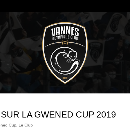
SUR LA GWENED CUP 2019
ned Cup
,
Le Club