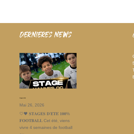
dernieres news
Stages d’été
Mai 26, 2026
🤍🖤 𝐒𝐓𝐀𝐆𝐄𝐒 𝐃’𝐄́𝐓𝐄́ 𝟏𝟎𝟎%
𝐅𝐎𝐎𝐓𝐁𝐀𝐋𝐋 Cet été, viens
vivre 4 semaines de football