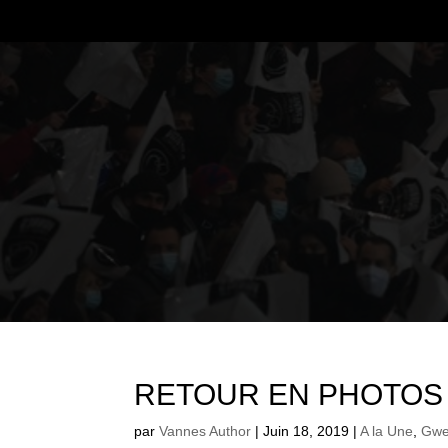
RETOUR EN PHOTOS 
par
Vannes Author
|
Juin 18, 2019
|
A la Une
,
Gwe