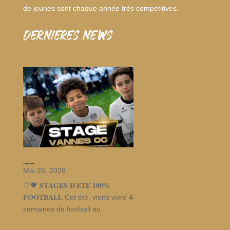
de jeunes sont chaque année très compétitives.
dernieres news
Stages d’été
Mai 26, 2026
🤍🖤 𝐒𝐓𝐀𝐆𝐄𝐒 𝐃’𝐄́𝐓𝐄́ 𝟏𝟎𝟎%
𝐅𝐎𝐎𝐓𝐁𝐀𝐋𝐋 Cet été, viens vivre 4
semaines de football au...