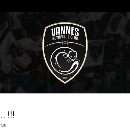
 !!!
Club