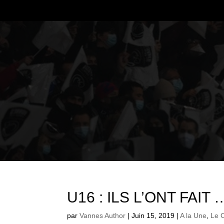
U16 : ILS L’ONT FAIT ….
par
Vannes Author
|
Juin 15, 2019
|
A la Une
,
Le 