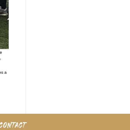
le
c
es a
CONTACT