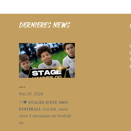
dernieres news
Stages d’été
Mai 26, 2026
🤍🖤 𝐒𝐓𝐀𝐆𝐄𝐒 𝐃’𝐄́𝐓𝐄́ 𝟏𝟎𝟎%
𝐅𝐎𝐎𝐓𝐁𝐀𝐋𝐋 Cet été, viens
vivre 4 semaines de football
au...