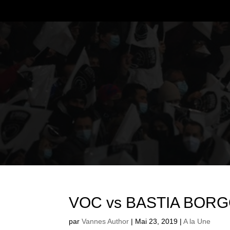
VOC vs BASTIA BOR
par
Vannes Author
|
Mai 23, 2019
|
A la Une