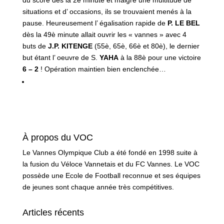
du score dès la 2è minute et malgré une multitude de
situations et d’ occasions, ils se trouvaient menés à la
pause. Heureusement l’ égalisation rapide de
P. LE BEL
dès la 49è minute allait ouvrir les « vannes » avec 4
buts de
J.P. KITENGE
(55è, 65è, 66è et 80è), le dernier
but étant l’ oeuvre de S.
YAHA
à la 88è pour une victoire
6 – 2
! Opération maintien bien enclenchée…
À propos du VOC
Le Vannes Olympique Club a été fondé en 1998 suite à
la fusion du Véloce Vannetais et du FC Vannes. Le VOC
possède une Ecole de Football reconnue et ses équipes
de jeunes sont chaque année très compétitives.
Articles récents