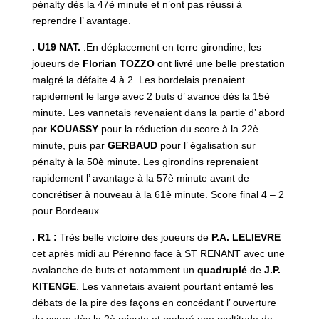
pénalty dès la 47è minute et n’ont pas réussi à
reprendre l’ avantage.
. U19 NAT.
:En déplacement en terre girondine, les
joueurs de
Florian TOZZO
ont livré une belle prestation
malgré la défaite 4 à 2. Les bordelais prenaient
rapidement le large avec 2 buts d’ avance dès la 15è
minute. Les vannetais revenaient dans la partie d’ abord
par
KOUASSY
pour la réduction du score à la 22è
minute, puis par
GERBAUD
pour l’ égalisation sur
pénalty à la 50è minute. Les girondins reprenaient
rapidement l’ avantage à la 57è minute avant de
concrétiser à nouveau à la 61è minute. Score final 4 – 2
pour Bordeaux.
. R1 :
Très belle victoire des joueurs de
P.A. LELIEVRE
cet après midi au Pérenno face à ST RENANT avec une
avalanche de buts et notamment un
quadruplé
de
J.P.
KITENGE
. Les vannetais avaient pourtant entamé les
débats de la pire des façons en concédant l’ ouverture