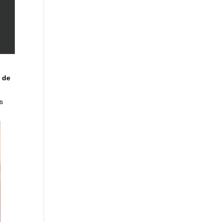
e de
és