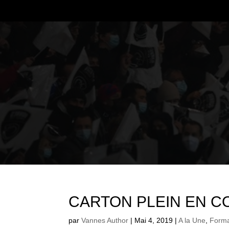
CARTON PLEIN EN C
par
Vannes Author
|
Mai 4, 2019
|
A la Une
,
Forma