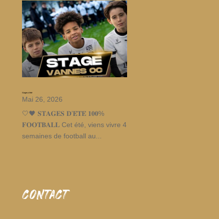
Stages d’été
Mai 26, 2026
🤍🖤 𝐒𝐓𝐀𝐆𝐄𝐒 𝐃’𝐄́𝐓𝐄́ 𝟏𝟎𝟎%
𝐅𝐎𝐎𝐓𝐁𝐀𝐋𝐋 Cet été, viens vivre 4
semaines de football au...
CONTACT