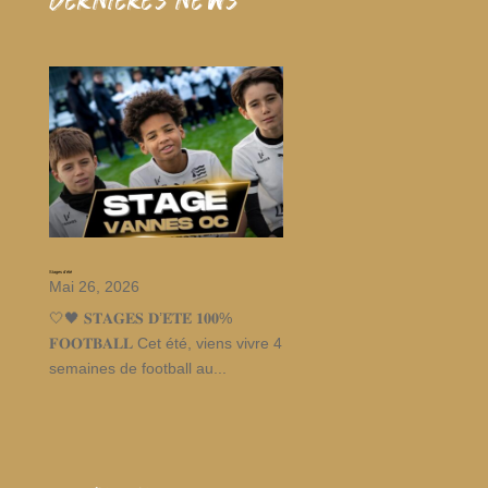
dernieres news
Stages d’été
Mai 26, 2026
🤍🖤 𝐒𝐓𝐀𝐆𝐄𝐒 𝐃’𝐄́𝐓𝐄́ 𝟏𝟎𝟎%
𝐅𝐎𝐎𝐓𝐁𝐀𝐋𝐋 Cet été, viens vivre 4
semaines de football au...