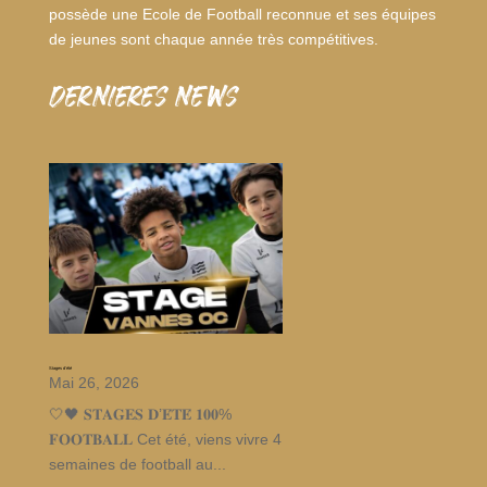
possède une Ecole de Football reconnue et ses équipes
de jeunes sont chaque année très compétitives.
dernieres news
Stages d’été
Mai 26, 2026
🤍🖤 𝐒𝐓𝐀𝐆𝐄𝐒 𝐃’𝐄́𝐓𝐄́ 𝟏𝟎𝟎%
𝐅𝐎𝐎𝐓𝐁𝐀𝐋𝐋 Cet été, viens vivre 4
semaines de football au...