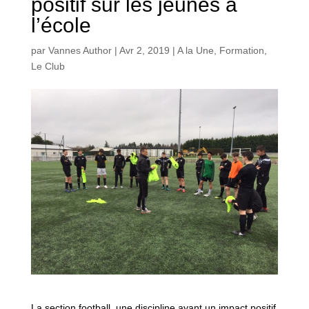
positif sur les jeunes à
l’école
par
Vannes Author
|
Avr 2, 2019
|
A la Une
,
Formation
,
Le Club
La section football, une discipline ayant un impact positif