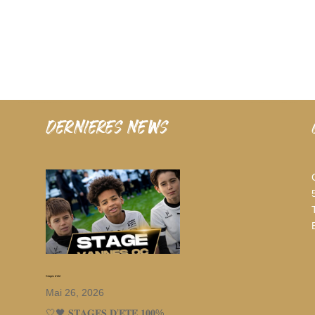
dernieres news
Stages d’été
Mai 26, 2026
🤍🖤 𝐒𝐓𝐀𝐆𝐄𝐒 𝐃’𝐄́𝐓𝐄́ 𝟏𝟎𝟎%