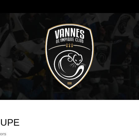
OUPE
ors