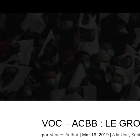
VOC – ACBB : LE GR
par
Vannes Author
|
Mar 16, 2019
|
A la Une
,
Seni