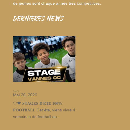
de jeunes sont chaque année très compétitives.
dernieres news
Stages d’été
Mai 26, 2026
🤍🖤 𝐒𝐓𝐀𝐆𝐄𝐒 𝐃’𝐄́𝐓𝐄́ 𝟏𝟎𝟎%
𝐅𝐎𝐎𝐓𝐁𝐀𝐋𝐋 Cet été, viens vivre 4
semaines de football au...