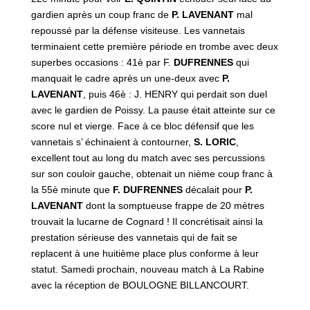
gardien après un coup franc de
P. LAVENANT
mal
repoussé par la défense visiteuse. Les vannetais
terminaient cette première période en trombe avec deux
superbes occasions : 41è par F.
DUFRENNES
qui
manquait le cadre après un une-deux avec
P.
LAVENANT
, puis 46è : J. HENRY qui perdait son duel
avec le gardien de Poissy. La pause était atteinte sur ce
score nul et vierge. Face à ce bloc défensif que les
vannetais s’ échinaient à contourner,
S. LORIC
,
excellent tout au long du match avec ses percussions
sur son couloir gauche, obtenait un nième coup franc à
la 55è minute que
F. DUFRENNES
décalait pour
P.
LAVENANT
dont la somptueuse frappe de 20 mètres
trouvait la lucarne de Cognard ! Il concrétisait ainsi la
prestation sérieuse des vannetais qui de fait se
replacent à une huitième place plus conforme à leur
statut. Samedi prochain, nouveau match à La Rabine
avec la réception de BOULOGNE BILLANCOURT.