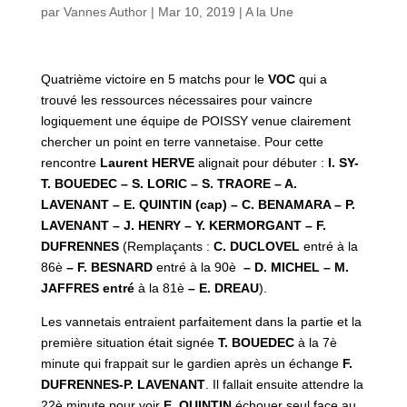
par
Vannes Author
|
Mar 10, 2019
|
A la Une
Quatrième victoire en 5 matchs pour le
VOC
qui a
trouvé les ressources nécessaires pour vaincre
logiquement une équipe de POISSY venue clairement
chercher un point en terre vannetaise. Pour cette
rencontre
Laurent HERVE
alignait pour débuter :
I. SY-
T. BOUEDEC – S.
LORIC – S. TRAORE – A.
LAVENANT – E. QUINTIN (cap) – C. BENAMARA – P.
LAVENANT – J. HENRY – Y. KERMORGANT – F.
DUFRENNES
(Remplaçants :
C. DUCLOVEL
entré à la
86è
– F. BESNARD
entré à la 90è
– D. MICHEL – M.
JAFFRES entré
à la 81è
– E. DREAU
).
Les vannetais entraient parfaitement dans la partie et la
première situation était signée
T. BOUEDEC
à la 7è
minute qui frappait sur le gardien après un échange
F.
DUFRENNES-P. LAVENANT
. Il fallait ensuite attendre la
22è minute pour voir
E. QUINTIN
échouer seul face au