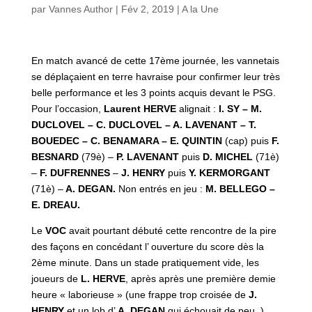
par
Vannes Author
|
Fév 2, 2019
|
A la Une
En match avancé de cette 17ème journée, les vannetais
se déplaçaient en terre havraise pour confirmer leur très
belle performance et les 3 points acquis devant le PSG.
Pour l’occasion,
Laurent HERVE
alignait :
I. SY – M.
DUCLOVEL – C. DUCLOVEL – A. LAVENANT – T.
BOUEDEC – C. BENAMARA – E. QUINTIN
(cap) puis
F.
BESNARD
(79è) –
P. LAVENANT
puis
D. MICHEL
(71è)
–
F. DUFRENNES
–
J. HENRY
puis
Y. KERMORGANT
(71è) –
A. DEGAN.
Non entrés en jeu :
M. BELLEGO –
E. DREAU.
Le
VOC
avait pourtant débuté cette rencontre de la pire
des façons en concédant l’ ouverture du score dès la
2ème minute. Dans un stade pratiquement vide, les
joueurs de
L. HERVE
, après après une première demie
heure « laborieuse » (une frappe trop croisée de
J.
HENRY
et un lob d’
A. DEGAN
qui échouait de peu
..
),