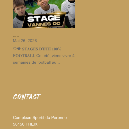
Stages d’été
Mai 26, 2026
🤍🖤 𝐒𝐓𝐀𝐆𝐄𝐒 𝐃’𝐄́𝐓𝐄́ 𝟏𝟎𝟎%
𝐅𝐎𝐎𝐓𝐁𝐀𝐋𝐋 Cet été, viens vivre 4
semaines de football au...
CONTACT
Complexe Sportif du Perenno
56450 THEIX