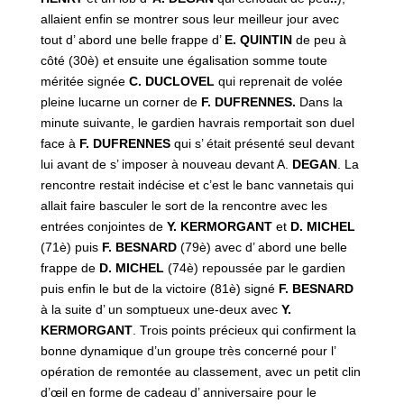
allaient enfin se montrer sous leur meilleur jour avec
tout d’ abord une belle frappe d’
E. QUINTIN
de peu à
côté (30è) et ensuite une égalisation somme toute
méritée signée
C. DUCLOVEL
qui reprenait de volée
pleine lucarne un corner de
F. DUFRENNES.
Dans la
minute suivante, le gardien havrais remportait son duel
face à
F. DUFRENNES
qui s’ était présenté seul devant
lui avant de s’ imposer à nouveau devant A.
DEGAN
. La
rencontre restait indécise et c’est le banc vannetais qui
allait faire basculer le sort de la rencontre avec les
entrées conjointes de
Y. KERMORGANT
et
D. MICHEL
(71è) puis
F. BESNARD
(79è) avec d’ abord une belle
frappe de
D. MICHEL
(74è) repoussée par le gardien
puis enfin le but de la victoire (81è) signé
F. BESNARD
à la suite d’ un somptueux une-deux avec
Y.
KERMORGANT
. Trois points précieux qui confirment la
bonne dynamique d’un groupe très concerné pour l’
opération de remontée au classement, avec un petit clin
d’œil en forme de cadeau d’ anniversaire pour le