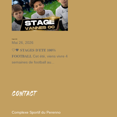
Stages d’été
Mai 26, 2026
🤍🖤 𝐒𝐓𝐀𝐆𝐄𝐒 𝐃’𝐄́𝐓𝐄́ 𝟏𝟎𝟎%
𝐅𝐎𝐎𝐓𝐁𝐀𝐋𝐋 Cet été, viens vivre 4
semaines de football au...
CONTACT
Complexe Sportif du Perenno