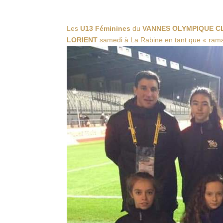
Les
U13 Féminines
du
VANNES OLYMPIQUE C
LORIENT
samedi à La Rabine en tant que « rama