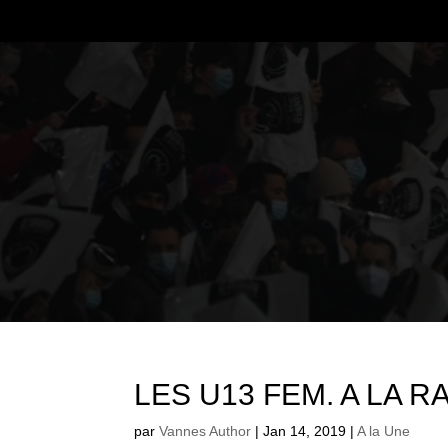
LES U13 FEM. A LA 
par
Vannes Author
|
Jan 14, 2019
|
A la Une