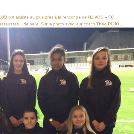
LUB
ont assisté au plus près à la rencontre de N2
VOC – FC
sseusses » de balle. Sur la photo avec leur coach
Théo PUJOL
.