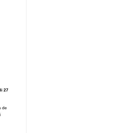
i 27
s de
i