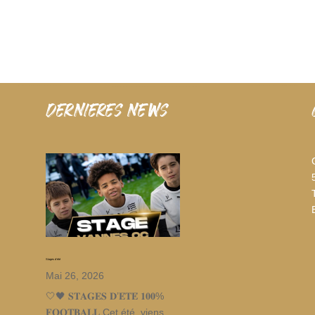
dernieres news
Stages d’été
Mai 26, 2026
🤍🖤 𝐒𝐓𝐀𝐆𝐄𝐒 𝐃’𝐄́𝐓𝐄́ 𝟏𝟎𝟎%
𝐅𝐎𝐎𝐓𝐁𝐀𝐋𝐋 Cet été, viens