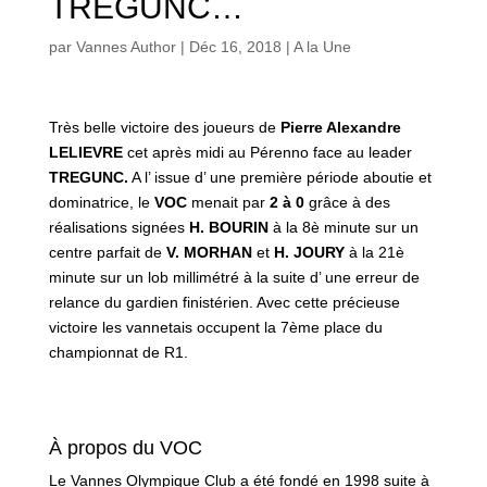
TREGUNC…
par
Vannes Author
|
Déc 16, 2018
|
A la Une
Très belle victoire des joueurs de
Pierre Alexandre
LELIEVRE
cet après midi au Pérenno face au leader
TREGUNC.
A l’ issue d’ une première période aboutie et
dominatrice, le
VOC
menait par
2 à 0
grâce à des
réalisations signées
H. BOURIN
à la 8è minute sur un
centre parfait de
V. MORHAN
et
H. JOURY
à la 21è
minute sur un lob millimétré à la suite d’ une erreur de
relance du gardien finistérien. Avec cette précieuse
victoire les vannetais occupent la 7ème place du
championnat de R1.
À propos du VOC
Le Vannes Olympique Club a été fondé en 1998 suite à