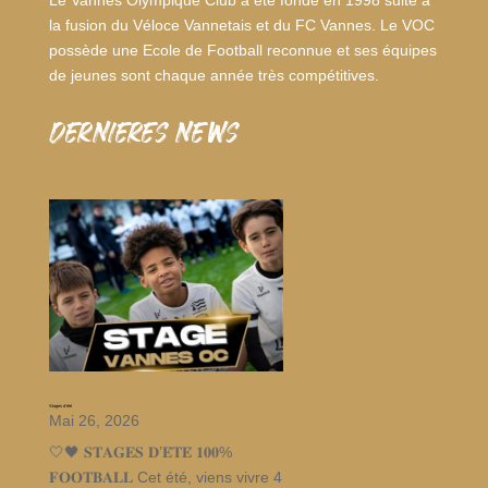
Le Vannes Olympique Club a été fondé en 1998 suite à
la fusion du Véloce Vannetais et du FC Vannes. Le VOC
possède une Ecole de Football reconnue et ses équipes
de jeunes sont chaque année très compétitives.
dernieres news
Stages d’été
Mai 26, 2026
🤍🖤 𝐒𝐓𝐀𝐆𝐄𝐒 𝐃’𝐄́𝐓𝐄́ 𝟏𝟎𝟎%
𝐅𝐎𝐎𝐓𝐁𝐀𝐋𝐋 Cet été, viens vivre 4