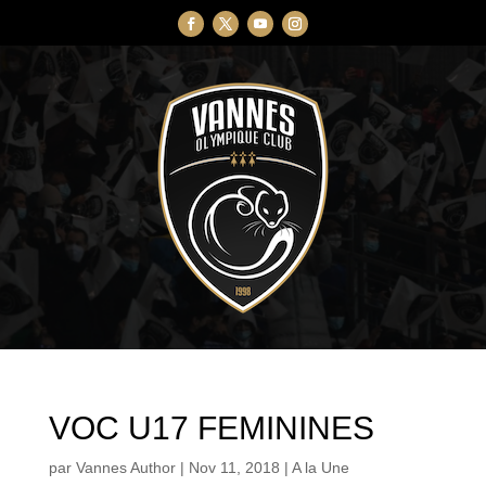
VOC U17 FEMININES
par
Vannes Author
|
Nov 11, 2018
|
A la Une