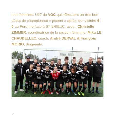
Les féminines U17 du
VOC
qui effectuent un très bon
début de championnat « posent » après leur victoire
6 –
0
au Pérenno face à ST BRIEUC, avec :
Christelle
ZIMMER
, coordinatrice de la section féminine,
Mika LE
CHAUDELLEC
, coach,
André DERVAL & François
MORIO
, dirigeants.