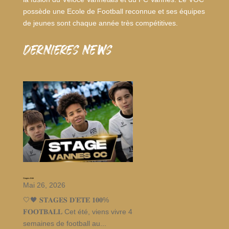
possède une Ecole de Football reconnue et ses équipes
de jeunes sont chaque année très compétitives.
dernieres news
Stages d’été
Mai 26, 2026
🤍🖤 𝐒𝐓𝐀𝐆𝐄𝐒 𝐃’𝐄́𝐓𝐄́ 𝟏𝟎𝟎%
𝐅𝐎𝐎𝐓𝐁𝐀𝐋𝐋 Cet été, viens vivre 4
semaines de football au...