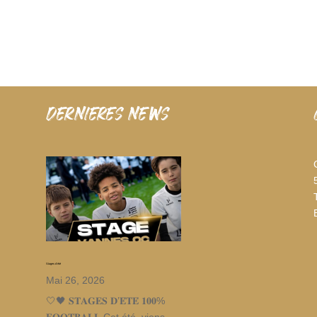
dernieres news
Stages d’été
Mai 26, 2026
🤍🖤 𝐒𝐓𝐀𝐆𝐄𝐒 𝐃’𝐄́𝐓𝐄́ 𝟏𝟎𝟎%
𝐅𝐎𝐎𝐓𝐁𝐀𝐋𝐋 Cet été, viens