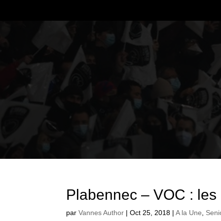
Plabennec – VOC : les 
par
Vannes Author
|
Oct 25, 2018
|
A la Une
,
Seni