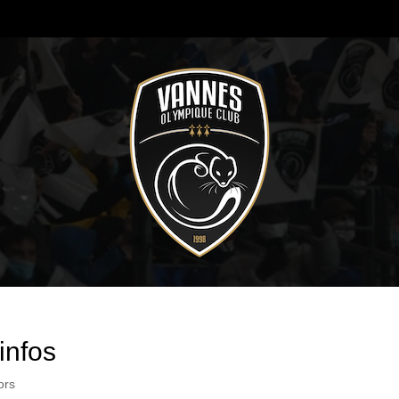
infos
ors