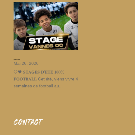
Stages d’été
Mai 26, 2026
🤍🖤 𝐒𝐓𝐀𝐆𝐄𝐒 𝐃’𝐄́𝐓𝐄́ 𝟏𝟎𝟎%
𝐅𝐎𝐎𝐓𝐁𝐀𝐋𝐋 Cet été, viens vivre 4
semaines de football au...
CONTACT