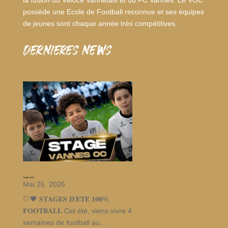
possède une Ecole de Football reconnue et ses équipes
de jeunes sont chaque année très compétitives.
dernieres news
Stages d’été
Mai 26, 2026
🤍🖤 𝐒𝐓𝐀𝐆𝐄𝐒 𝐃’𝐄́𝐓𝐄́ 𝟏𝟎𝟎%
𝐅𝐎𝐎𝐓𝐁𝐀𝐋𝐋 Cet été, viens vivre 4
semaines de football au...