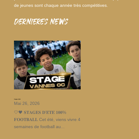
de jeunes sont chaque année très compétitives.
dernieres news
Stages d’été
Mai 26, 2026
🤍🖤 𝐒𝐓𝐀𝐆𝐄𝐒 𝐃’𝐄́𝐓𝐄́ 𝟏𝟎𝟎%
𝐅𝐎𝐎𝐓𝐁𝐀𝐋𝐋 Cet été, viens vivre 4
semaines de football au...