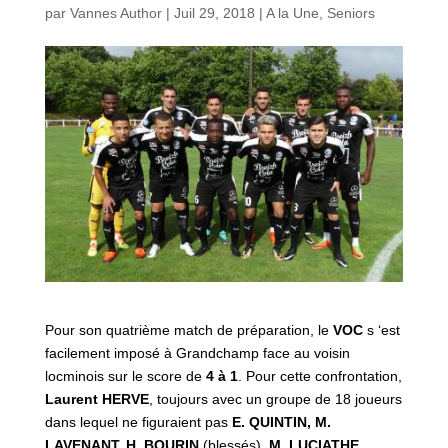
par
Vannes Author
|
Juil 29, 2018
|
A la Une
,
Seniors
Pour son quatrième match de préparation, le
VOC
s ‘est
facilement imposé à Grandchamp face au voisin
locminois sur le score de
4 à 1
. Pour cette confrontation,
Laurent HERVE
, toujours avec un groupe de 18 joueurs
dans lequel ne figuraient pas
E. QUINTIN, M.
LAVENANT, H.
BOURIN
(blessés),
M. LUCIATHE