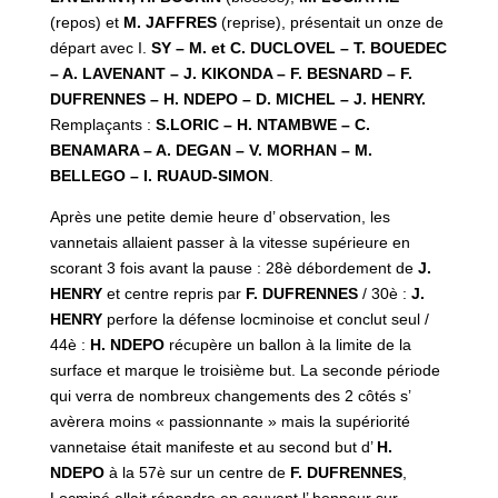
(repos) et
M. JAFFRES
(reprise), présentait un onze de
départ avec I.
SY – M. et C. DUCLOVEL – T. BOUEDEC
– A. LAVENANT – J. KIKONDA – F. BESNARD – F.
DUFRENNES – H. NDEPO – D. MICHEL – J. HENRY.
Remplaçants :
S.LORIC – H. NTAMBWE – C.
BENAMARA – A. DEGAN – V. MORHAN – M.
BELLEGO – I. RUAUD-SIMON
.
Après une petite demie heure d’ observation, les
vannetais allaient passer à la vitesse supérieure en
scorant 3 fois avant la pause : 28è débordement de
J.
HENRY
et centre repris par
F. DUFRENNES
/ 30è :
J.
HENRY
perfore la défense locminoise et conclut seul /
44è :
H. NDEPO
récupère un ballon à la limite de la
surface et marque le troisième but. La seconde période
qui verra de nombreux changements des 2 côtés s’
avèrera moins « passionnante » mais la supériorité
vannetaise était manifeste et au second but d’
H.
NDEPO
à la 57è sur un centre de
F. DUFRENNES
,
Locminé allait répondre en sauvant l’ honneur sur