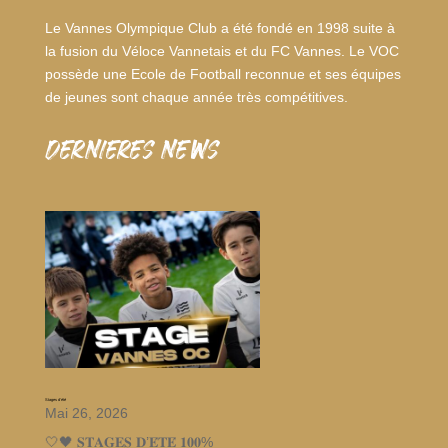
Le Vannes Olympique Club a été fondé en 1998 suite à
la fusion du Véloce Vannetais et du FC Vannes. Le VOC
possède une Ecole de Football reconnue et ses équipes
de jeunes sont chaque année très compétitives.
dernieres news
Stages d’été
Mai 26, 2026
🤍🖤 𝐒𝐓𝐀𝐆𝐄𝐒 𝐃’𝐄́𝐓𝐄́ 𝟏𝟎𝟎%