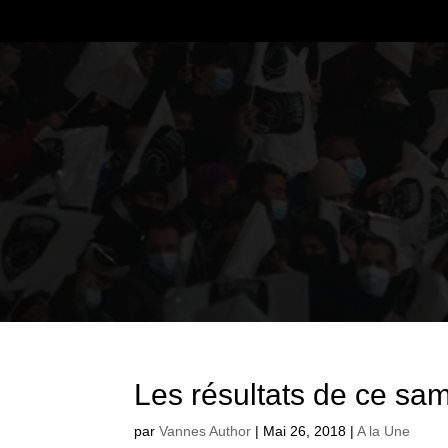
Les résultats de ce sa
par
Vannes Author
|
Mai 26, 2018
|
A la Une