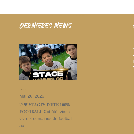
dernieres news
Stages d’été
Mai 26, 2026
🤍🖤 𝐒𝐓𝐀𝐆𝐄𝐒 𝐃’𝐄́𝐓𝐄́ 𝟏𝟎𝟎%
𝐅𝐎𝐎𝐓𝐁𝐀𝐋𝐋 Cet été, viens
vivre 4 semaines de football
au...