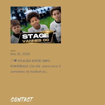
Stages d’été
Mai 26, 2026
🤍🖤 𝐒𝐓𝐀𝐆𝐄𝐒 𝐃’𝐄́𝐓𝐄́ 𝟏𝟎𝟎%
𝐅𝐎𝐎𝐓𝐁𝐀𝐋𝐋 Cet été, viens vivre 4
semaines de football au...
CONTACT