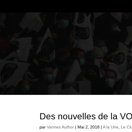
Des nouvelles de la 
par
Vannes Author
|
Mai 2, 2018
|
A la Une
,
Le Cl