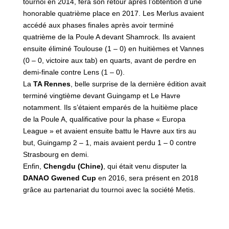
tournoi en 2014, fera son retour après l’obtention d’une
honorable quatrième place en 2017. Les Merlus avaient
accédé aux phases finales après avoir terminé
quatrième de la Poule A devant Shamrock. Ils avaient
ensuite éliminé Toulouse (1 – 0) en huitièmes et Vannes
(0 – 0, victoire aux tab) en quarts, avant de perdre en
demi-finale contre Lens (1 – 0).
La
TA Rennes
, belle surprise de la dernière édition avait
terminé vingtième devant Guingamp et Le Havre
notamment. Ils s’étaient emparés de la huitième place
de la Poule A, qualificative pour la phase « Europa
League » et avaient ensuite battu le Havre aux tirs au
but, Guingamp 2 – 1, mais avaient perdu 1 – 0 contre
Strasbourg en demi.
Enfin,
Chengdu (Chine)
, qui était venu disputer la
DANAO Gwened Cup
en 2016, sera présent en 2018
grâce au partenariat du tournoi avec la société Metis.