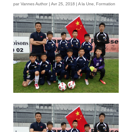
par
Vannes Author
|
Avr 25, 2018
|
A la Une
,
Formation