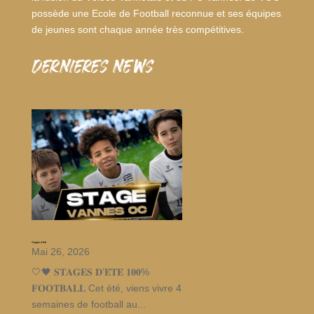
possède une Ecole de Football reconnue et ses équipes
de jeunes sont chaque année très compétitives.
dernieres news
Stages d’été
Mai 26, 2026
🤍🖤 𝐒𝐓𝐀𝐆𝐄𝐒 𝐃’𝐄́𝐓𝐄́ 𝟏𝟎𝟎%
𝐅𝐎𝐎𝐓𝐁𝐀𝐋𝐋 Cet été, viens vivre 4
semaines de football au...