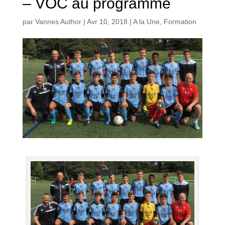
– VOC au programme
par
Vannes Author
|
Avr 10, 2018
|
A la Une
,
Formation