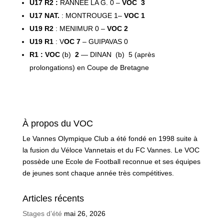
U17 R2 :
RANNEE LA G. 0 –
VOC
3
U17 NAT.
: MONTROUGE 1–
VOC 1
U19 R2
: MENIMUR 0 –
VOC
2
U19 R1
: V
OC
7
– GUIPAVAS 0
R1 : VOC
(b)
2
— DINAN (b) 5 (après
prolongations) en Coupe de Bretagne
À propos du VOC
Le Vannes Olympique Club a été fondé en 1998 suite à
la fusion du Véloce Vannetais et du FC Vannes. Le VOC
possède une Ecole de Football reconnue et ses équipes
de jeunes sont chaque année très compétitives.
Articles récents
Stages d’été
mai 26, 2026