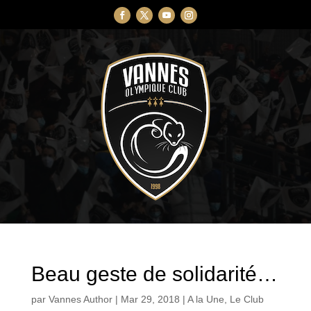
Beau geste de solidarité…
par
Vannes Author
|
Mar 29, 2018
|
A la Une
,
Le Club