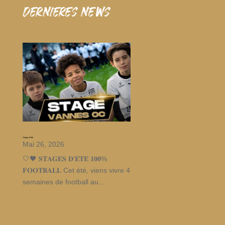
dernieres news
Stages d’été
Mai 26, 2026
🤍🖤 𝐒𝐓𝐀𝐆𝐄𝐒 𝐃’𝐄́𝐓𝐄́ 𝟏𝟎𝟎%
𝐅𝐎𝐎𝐓𝐁𝐀𝐋𝐋 Cet été, viens vivre 4
semaines de football au...