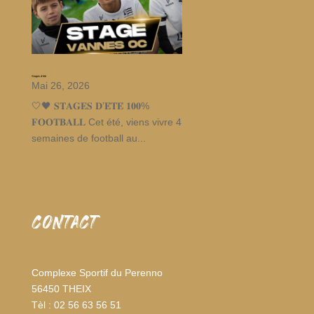
Stages d’été
Mai 26, 2026
🤍🖤 𝐒𝐓𝐀𝐆𝐄𝐒 𝐃’𝐄́𝐓𝐄́ 𝟏𝟎𝟎%
𝐅𝐎𝐎𝐓𝐁𝐀𝐋𝐋 Cet été, viens vivre 4
semaines de football au...
CONTACT
Complexe Sportif du Perenno
56450 THEIX
Tèl : 02 56 63 56 51