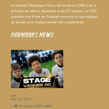
Le Vannes Olympique Club a été fondé en 1998 suite à
la fusion du Véloce Vannetais et du FC Vannes. Le VOC
possède une Ecole de Football reconnue et ses équipes
de jeunes sont chaque année très compétitives.
dernieres news
Stages d’été
Mai 26, 2026
🤍🖤 𝐒𝐓𝐀𝐆𝐄𝐒 𝐃’𝐄́𝐓𝐄́ 𝟏𝟎𝟎%