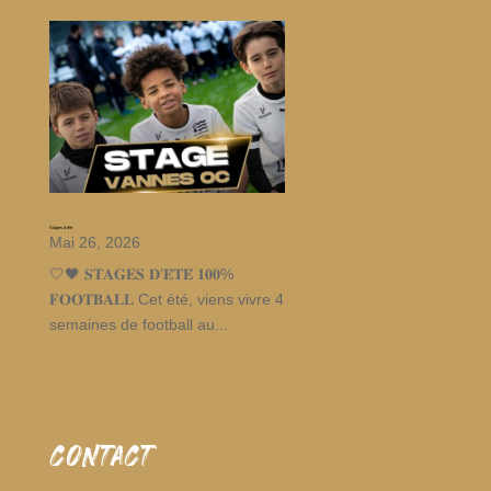
Stages d’été
Mai 26, 2026
🤍🖤 𝐒𝐓𝐀𝐆𝐄𝐒 𝐃’𝐄́𝐓𝐄́ 𝟏𝟎𝟎%
𝐅𝐎𝐎𝐓𝐁𝐀𝐋𝐋 Cet été, viens vivre 4
semaines de football au...
CONTACT