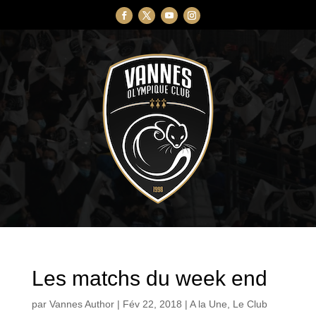
Les matchs du week end
par
Vannes Author
|
Fév 22, 2018
|
A la Une
,
Le Club