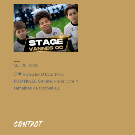
Stages d’été
Mai 26, 2026
🤍🖤 𝐒𝐓𝐀𝐆𝐄𝐒 𝐃’𝐄́𝐓𝐄́ 𝟏𝟎𝟎%
𝐅𝐎𝐎𝐓𝐁𝐀𝐋𝐋 Cet été, viens vivre 4
semaines de football au...
CONTACT